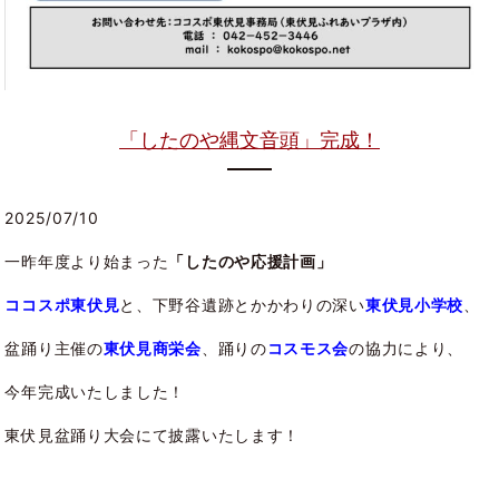
「したのや縄文音頭」完成！
2025/07/10
一昨年度より始まった
「したのや応援計画」
ココスポ東伏見
と、下野谷遺跡とかかわりの深い
東伏見小学校
、
盆踊り主催の
東伏見商栄会
、踊りの
コスモス会
の協力により、
今年完成いたしました！
東伏見盆踊り大会にて披露いたします！