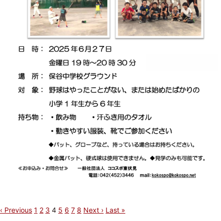
‹ Previous
1
2
3
4
5
6
7
8
Next ›
Last »