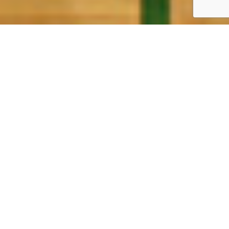
平成23年4月、『水と緑とスポーツの街、東伏見』に誕生した地
域スポーツクラブです。
おかげさまで設立から13年が経った現在、会員数約350名、約20
種目を開催するまでになりました。
これからもスポーツをするだけではなく、地域にますます役立つ
クラブとなれるよう努力してまいります。
☆総合型地域スポーツクラブとは・・・
文部科学省が実施している生涯スポーツ社会の実現に向けた施策
の一つです。
幅広い世代の人々がそれぞれのレベルや志向に合った競技や種目
を提供することで、
より多くの方がスポーツに触れる機会を増や
すだけではなく、
地域の人たちとの交流を実現できる、新たな地
域コミュニティーとして期待もされています。