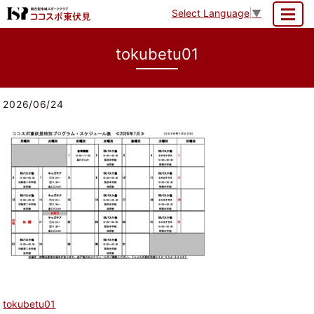
Select Language
▼
MENU
tokubetu01
2026/06/24
tokubetu01