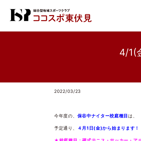
4/
2022/03/23
今年度の、
保谷中ナイター校庭種目
は、
予定通り、
４月1
日(金)から始まります！
★校庭種目：硬式テニス・サッカー・ア