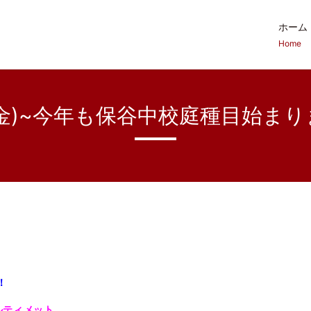
ホーム
Home
1(金)~今年も保谷中校庭種目始まりま
！
ルティメット