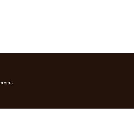
rved.
】