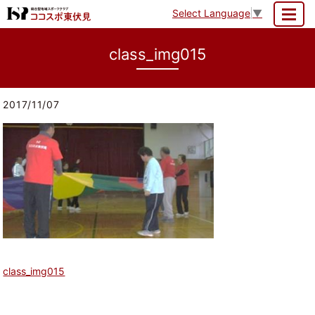
Select Language
▼
MENU
class_img015
2017/11/07
class_img015