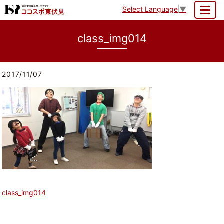
Select Language
▼
MENU
class_img014
2017/11/07
class_img014