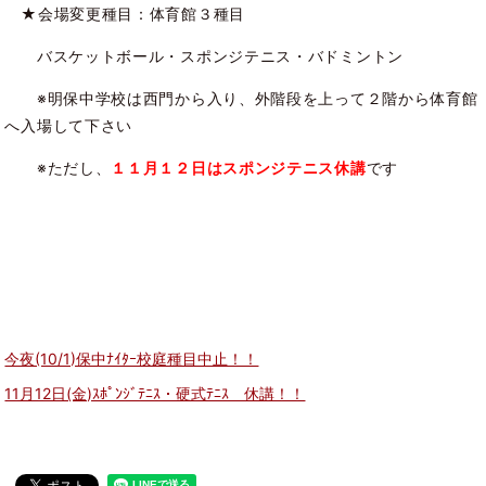
★会場変更種目：体育館３種目
バスケットボール・スポンジテニス・バドミントン
※明保中学校は西門から入り、外階段を上って２階から体育館
へ入場して下さい
※ただし、
１１月１２日はスポンジテニス休講
です
今夜(10/1)保中ﾅｲﾀｰ校庭種目中止！！
11月12日(金)ｽﾎﾟﾝｼﾞﾃﾆｽ・硬式ﾃﾆｽ 休講！！