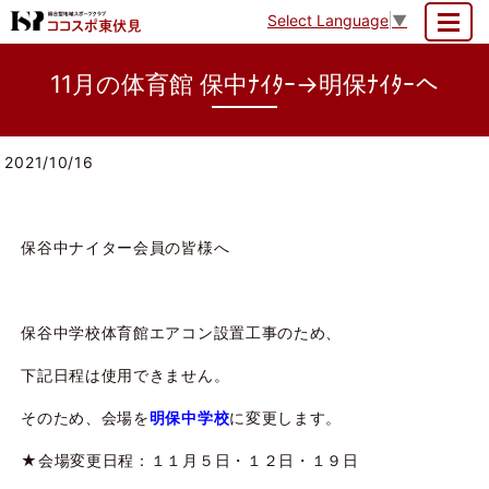
Select Language
▼
MENU
11月の体育館 保中ﾅｲﾀｰ→明保ﾅｲﾀｰへ
2021/10/16
保谷中ナイター会員の皆様へ
保谷中学校体育館エアコン設置工事のため、
下記日程は使用できません。
そのため、会場を
明保中学校
に変更します。
★会場変更日程：１１月５日・１２日・１９日