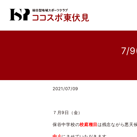
7
2021/07/09
７月9日（金）
保谷中学校の
校庭種目
は残念ながら悪天
中止
にさせていただきます。