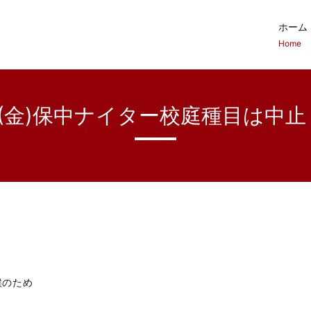
ホーム
Home
/9(金)保中ナイター校庭種目は中止
候のため