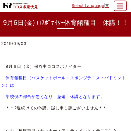
Select Language
▼
MENU
9月6日(金)ｺｺｽﾎﾟﾅｲﾀｰ体育館種目 休講！！
2019/09/03
9月６日（金）保谷中ココスポナイター
体育館種目（バスケットボール・スポンジテニス・バドミント
ン）は
学校側の都合が悪くなり、急遽、休講となります。
＊＊2週続けての休講、誠に申し訳ございません＊＊
なお、校庭種目（サッカー・アルティメット・テニス）と