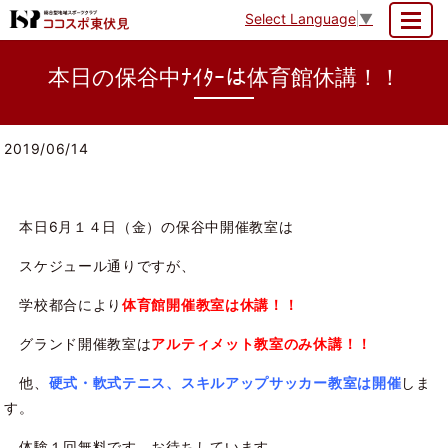
Select Language
▼
MENU
本日の保谷中ﾅｲﾀｰは体育館休講！！
2019/06/14
本日6月１４日（金）の保谷中開催教室は
スケジュール通りですが、
学校都合により
体育館開催教室は休講！！
グランド開催教室は
アルティメット教室のみ休講！！
他、
硬式・軟式テニス、スキルアップサッカー教室は開催
しま
す。
体験１回無料です。お待ちしています。