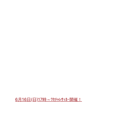
6月16日(日)17時～ﾜｾﾁｬﾚｻｯｶｰ開催！