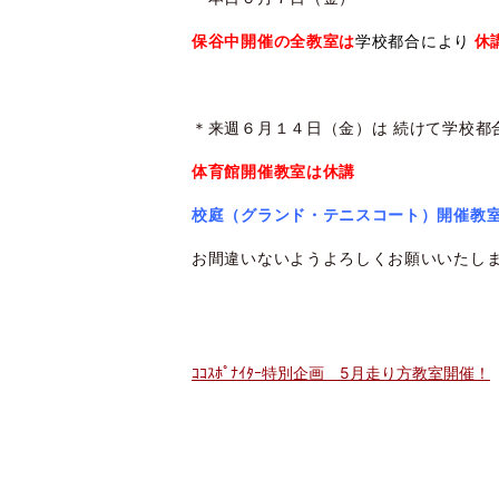
保谷中開催の
全教室は
学校都合により
休
＊来週６月１４日（金）は 続けて学校都
体育館開催教室は休講
校庭（グランド・テニスコート）開催教
お間違いないようよろしくお願いいたし
ｺｺｽﾎﾟﾅｲﾀｰ特別企画 5月走り方教室開催！