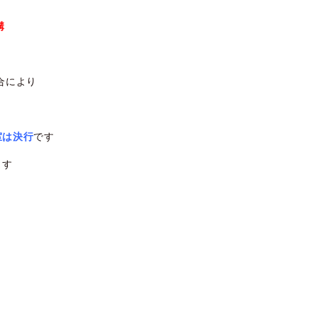
講
合により
室は決行
です
ます