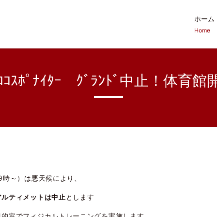
ホーム
Home
ｺｽﾎﾟﾅｲﾀｰ ｸﾞﾗﾝﾄﾞ中止！体育
9時～）は悪天候により、
アルティメットは中止
とします
的室でフィジカルトレーニングを実施します