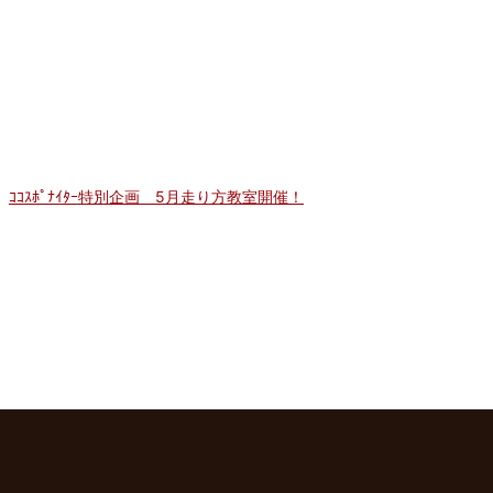
ｺｺｽﾎﾟﾅｲﾀｰ特別企画 5月走り方教室開催！