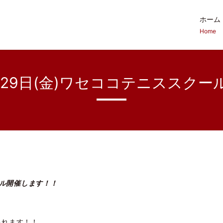
ホーム
Home
2･29日(金)ワセココテニススクー
ール開催します！！
られます！！