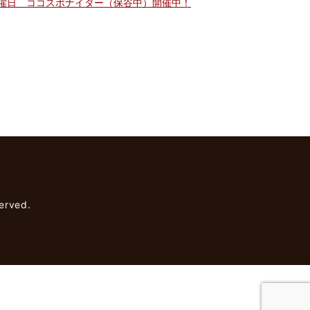
曜日 ココスポナイター（保谷中）開催中！
rved.
】