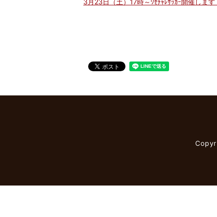
3月23日（土）17時～ﾜｾﾁｬﾚｻｯｶｰ開催します
Copy