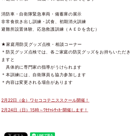
消防車・自衛隊緊急車両・備蓄庫の展示
非常食炊き出し訓練・試食、初期消火訓練
避難所設置体験、応急救護訓練（ＡＥＤを含む）
★家庭用防災グッズ点検・相談コーナー
＊防災グッズ点検では、各ご家庭の防災グッズをお持ちいただき
ますと
具体的に専門家の指導がうけられます
＊本訓練には、自衛隊員も協力参加します
＊内容は変更される場合があります
2月22日（金）ワセココテニススクール開催！
2月24日（日）15時～ﾜｾﾁｬﾚｻｯｶｰ開催します！