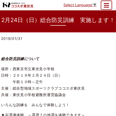
Select Language
▼
MENU
2月24日（日）総合防災訓練 実施します！
2019/01/31
総合防災訓練について
場所：西東京市立東伏見小学校
日時：２０１９年２月２４日（日）
午前１０時～正午
主催：総合型地域スポーツクラブココスポ東伏見
共催：東伏見小学校避難所運営協議会
いろんな訓練を みんなで体験しよう！
★起震車体験 ～震度７の地震を体験できます～