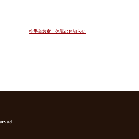
空手道教室 休講のお知らせ
rved.
】