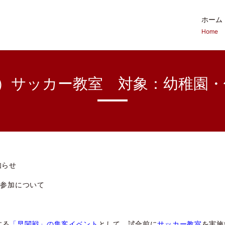
ホーム
Home
日）サッカー教室 対象：幼稚園
知らせ
ご参加について
する
「早関戦」の集客イベント
として、試合前に
サッカー教室
を実施