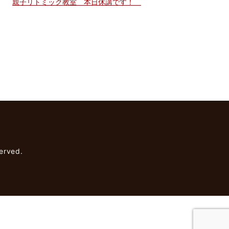
親子リトミック教室 本日休講です！
rved.
】