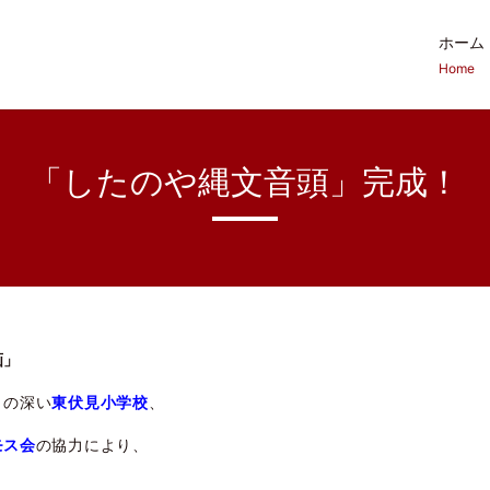
ホーム
Home
「したのや縄文音頭」完成！
画」
りの深い
東伏見小学校
、
モス会
の協力により、