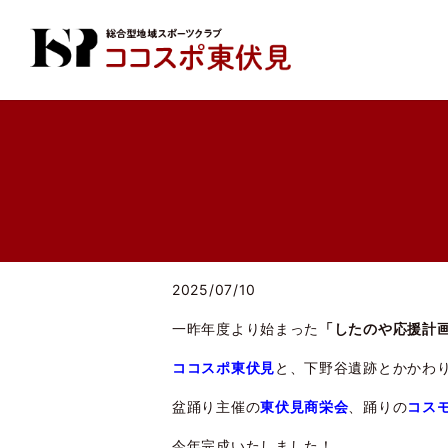
2025/07/10
一昨年度より始まった
「したのや応援計
ココスポ東伏見
と、下野谷遺跡とかかわ
盆踊り主催の
東伏見商栄会
、踊りの
コス
今年完成いたしました！