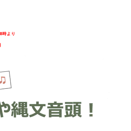
8時より
場