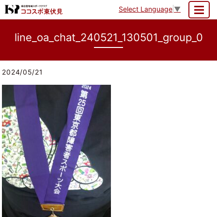
Select Language
▼
MENU
line_oa_chat_240521_130501_group_0
2024/05/21