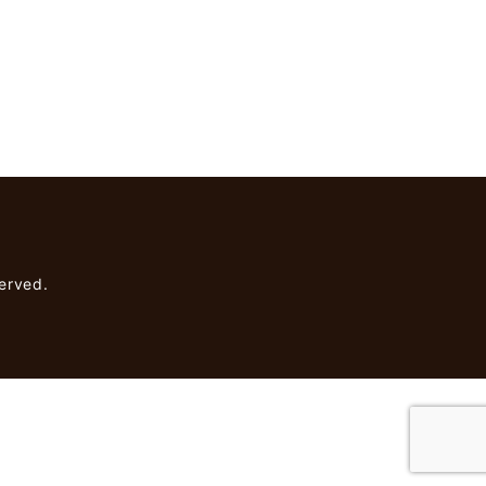
rved.
】