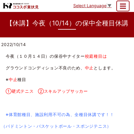
Select Language
▼
MENU
【休講】今夜（10/14）の保中全種目休講
2022/10/14
今夜（１０月１４日）の保谷中ナイター
校庭種目は
グラウンドコンディション不良のため、
中止
とします。
※
中止
種目
①硬式テニス ②スキルアップサッカー
※体育館種目、施設利用不可の為、全種目休講です！！
（バドミントン・バスケットボール・スポンジテニス）