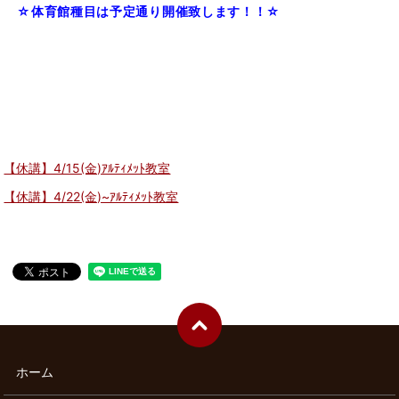
☆
体育館種目は予定通り開催致します！！☆
【休講】4/15(金)ｱﾙﾃｨﾒｯﾄ教室
【休講】4/22(金)~ｱﾙﾃｨﾒｯﾄ教室
ホーム