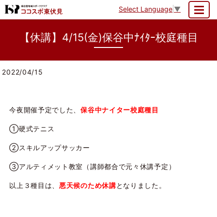
Select Language
▼
MENU
【休講】4/15(金)保谷中ﾅｲﾀｰ校庭種目
2022/04/15
今夜開催予定でした、
保谷中ナイター校庭種目
①硬式テニス
②スキルアップサッカー
③アルティメット教室（講師都合で元々休講予定）
以上３種目は、
悪天候のため休講
となりました。