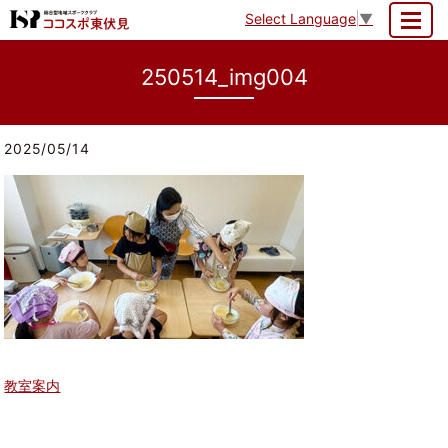
Select Language
▼
MENU
250514_img004
2025/05/14
教室案内