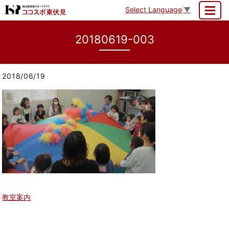
Select Language
▼
MENU
20180619-003
2018/06/19
教室案内