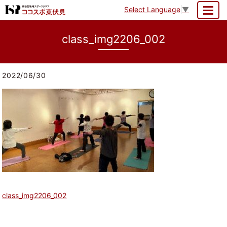
Select Language
▼
MENU
class_img2206_002
2022/06/30
class_img2206_002