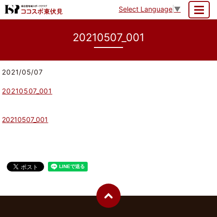
Select Language
▼
MENU
20210507_001
2021/05/07
20210507_001
20210507_001