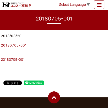
Select Language
▼
MENU
20180705-001
2018/08/20
20180705-001
20180705-001