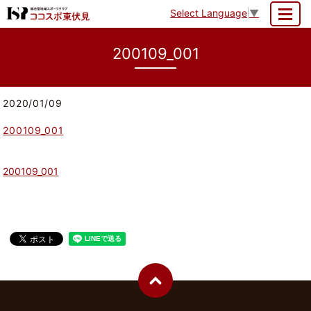
Select Language
▼
MENU
200109_001
2020/01/09
200109_001
200109_001