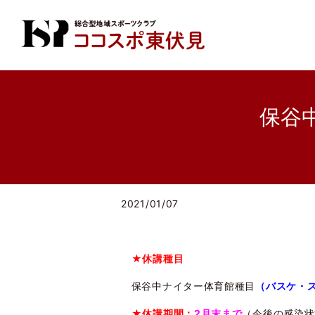
保谷
2021/01/07
★
休講種目
保谷中ナイター体育館種目
（バスケ・
★休講期間：
2
月末
まで
（今後の感染状