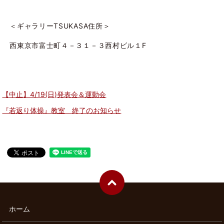
＜ギャラリーTSUKASA住所＞
西東京市富士町４－３１－３西村ビル１F
【中止】4/19(日)発表会＆運動会
『若返り体操』教室 終了のお知らせ
ホーム