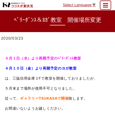
Select Language
▼
MENU
ﾍﾞﾘｰﾀﾞﾝｽ＆ﾖｶﾞ教室 開催場所変更
2020/03/23
４月１日（水）より再開予定のﾍﾞﾘｰﾀﾞﾝｽ教室
４月１０日（金）より再開予定のヨガ教室
は、三協信用金庫２Fで教室を開催しておりましたが、
５月末まで場所が使用不可
となりました。
従って、
ギャラリーTSUKASAで開催
致します。
お間違いないようお越しください。