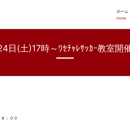
ホーム
Home
24日(土)17時～ﾜｾﾁｬﾚｻｯｶｰ教室
１８：００
ド