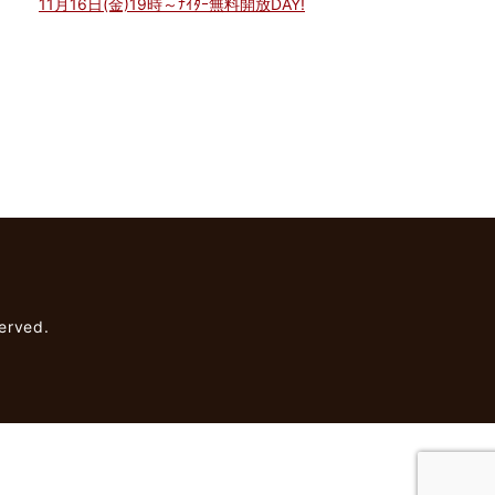
11月16日(金)19時～ﾅｲﾀｰ無料開放DAY!
rved.
】