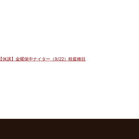
【休講】金曜保中ナイター（9/22）校庭種目