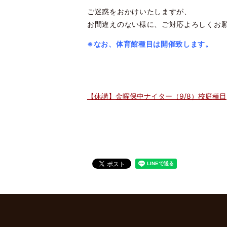
ご迷惑をおかけいたしますが、
お間違えのない様に、ご対応よろしくお
※なお、体育館種目は開催致します。
【休講】金曜保中ナイター（9/8）校庭種目