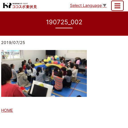
Select Language
▼
MENU
190725_002
2019/07/25
HOME