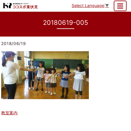
Select Language
▼
MENU
20180619-005
2018/06/19
教室案内