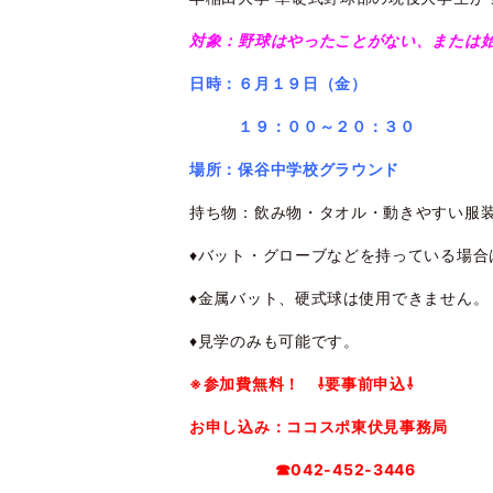
対象：野球はやったことがない、または始
日時：６
月１９日（金）
１９：００～２０：３０
場所
：保谷中学校グラウンド
持ち物：飲み物・タオル・動きやすい服
♦バット・グローブなどを持っている場合
♦金属バット、硬式球は使用できません。
♦見学のみも可能です。
※参加費無料！ ⇩要事前申込⇩
お申し込み：ココスポ東伏見事務局
☎042-452-3446